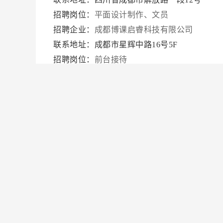
招聘岗位：
平面设计制作、文员
招聘企业：
成都博课启睿科技有限公司
联系地址：成都市星辉中路16号5F
招聘岗位：
前台接待
招聘企业：
四川涪源农业科技发展有限公司
联系地址：自贡市帝豪公寓18-4＃
招聘岗位：
销售主管
招聘企业：
四川易腾科技有限公司
联系地址：成都市武侯祠大街113号三国楼4楼
招聘岗位：
电话营销
招聘企业：
自贡市同裕餐饮管理有限公司
联系地址：自贡市汇东新区泰丰大厦20楼8号
招聘岗位：
厨师长
招聘企业：
自贡华厦公司