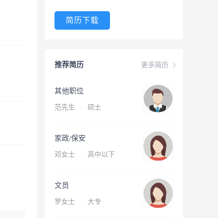
简历下载
推荐简历
更多简历
其他职位
范先生
·
硕士
家政/保安
邓女士
·
高中以下
文员
罗女士
·
大专